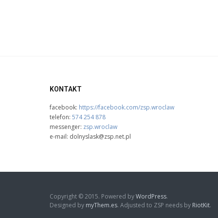
KONTAKT
facebook:
https://facebook.com/zsp.wroclaw
telefon:
574 254 878
messenger:
zsp.wroclaw
e-mail: dolnyslask@zsp.net.pl
Copyright © 2015. Powered by
WordPress
.
Designed by
myThem.es
. Adjusted to ZSP needs by
RiotKit
.