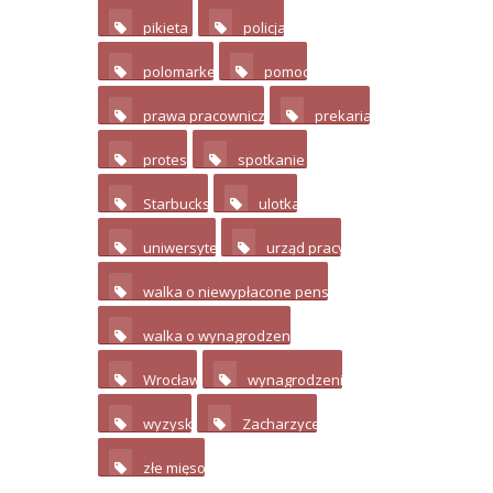
pikieta
policja
12
3
polomarket
pomoc
2
2
prawa pracownicze
prekariat
4
3
protest
spotkanie
3
14
Starbucks
ulotka
2
2
uniwersytet
urząd pracy
2
2
walka o niewypłacone pensje
3
walka o wynagrodzenie
4
Wrocław
wynagrodzenie
3
2
wyzysk
Zacharzyce
4
3
złe mięso
6