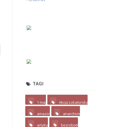
TAGI
1 maj
Akcja Lokatorska
2
4
amazon
anarchizm
2
3
artykuł
bezrobotni
7
4