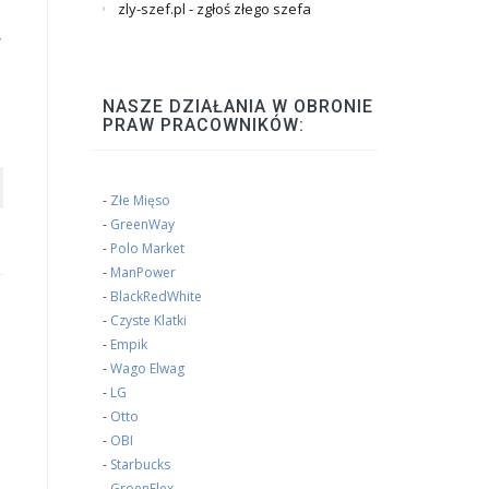
zly-szef.pl - zgłoś złego szefa
w
NASZE DZIAŁANIA W OBRONIE
PRAW PRACOWNIKÓW:
-
Złe Mięso
-
GreenWay
-
Polo Market
-
ManPower
-
BlackRedWhite
-
Czyste Klatki
-
Empik
-
Wago Elwag
-
LG
-
Otto
-
OBI
-
Starbucks
-
GroenFlex