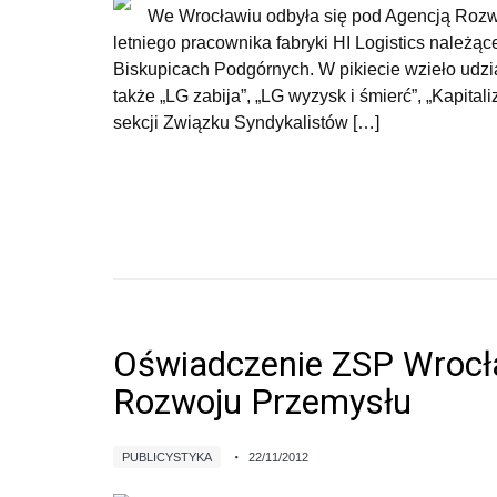
We Wrocławiu odbyła się pod Agencją Rozwo
letniego pracownika fabryki HI Logistics należą
Biskupicach Podgórnych. W pikiecie wzieło udz
także „LG zabija”, „LG wyzysk i śmierć”, „Kapita
sekcji Związku Syndykalistów […]
Oświadczenie ZSP Wrocł
Rozwoju Przemysłu
PUBLICYSTYKA
22/11/2012