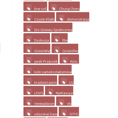
brw sofa
Chung Chong
4
3
Czyste Klatki
demonstracja
2
17
Dni Gniewu Społecznego
2
Dyskusja
film
11
3
GreenWay
GroenFlex
4
2
Jarek Przęczek
Kino
4
10
koło samokształceniowe
3
kradzież pensji
LG
2
3
LOVO
NieKasuj.pl
4
8
niewypłacone
obi
2
2
odzyskać kasę
OTTO
2
8