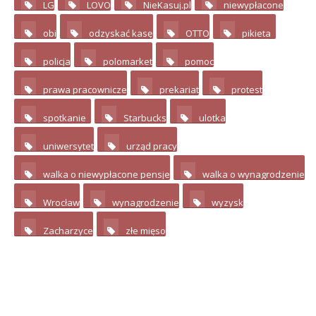
LG
LOVO
NieKasuj.pl
niewypłacone
3
4
8
2
obi
odzyskać kasę
OTTO
pikieta
2
2
8
12
policja
polomarket
pomoc
3
2
2
prawa pracownicze
prekariat
protest
4
3
3
spotkanie
Starbucks
ulotka
14
2
2
uniwersytet
urząd pracy
2
2
walka o niewypłacone pensje
walka o wynagrodzenie
3
Wrocław
wynagrodzenie
wyzysk
3
2
4
Zacharzyce
złe mięso
3
6