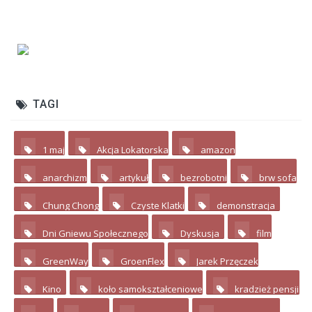
TAGI
1 maj
Akcja Lokatorska
amazon
2
4
2
anarchizm
artykuł
bezrobotni
brw sofa
3
7
4
Chung Chong
Czyste Klatki
demonstracja
3
2
17
Dni Gniewu Społecznego
Dyskusja
film
2
11
3
GreenWay
GroenFlex
Jarek Przęczek
4
2
4
Kino
koło samokształceniowe
kradzież pensji
10
3