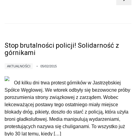
Stop brutalności policji! Solidarność z
górnikami
AKTUALNOŚCI
05/02/2015
Od kilku dni trwa protest górników w Jastrzębskiej
Spółce Węglowej. We wtorek odbyły się bezowocne próby
porozumienia strony związkowej z zarządem. Wobec
lekceważącej postawy tego ostatniego miały miejsce
blokady dróg, pikiety, doszło do starć z policją, która użyła
broni gładkolufowej. Media manipulują wydarzeniami,
protestujących nazywa się chuliganami. To wszystko już
było 30 lat temu, kiedy […]