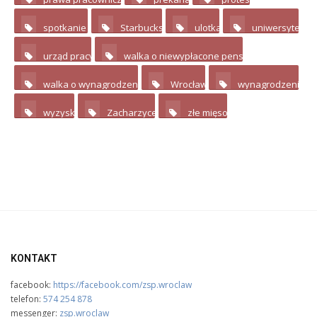
spotkanie
Starbucks
ulotka
uniwersytet
14
2
2
urząd pracy
walka o niewypłacone pensje
2
3
walka o wynagrodzenie
Wrocław
wynagrodzenie
4
3
wyzysk
Zacharzyce
złe mięso
4
3
6
KONTAKT
facebook:
https://facebook.com/zsp.wroclaw
telefon:
574 254 878
messenger:
zsp.wroclaw