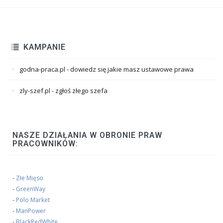
KAMPANIE
godna-praca.pl - dowiedz się jakie masz ustawowe prawa
zly-szef.pl - zgłoś złego szefa
NASZE DZIAŁANIA W OBRONIE PRAW
PRACOWNIKÓW:
-
Złe Mięso
-
GreenWay
-
Polo Market
-
ManPower
-
BlackRedWhite