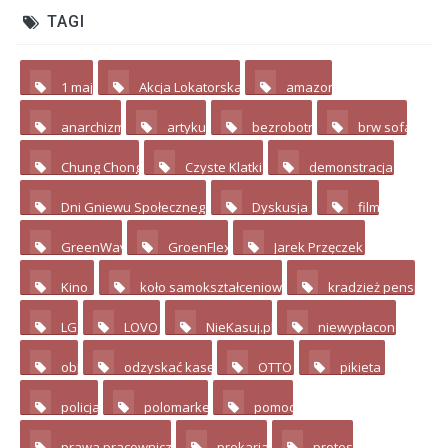
TAGI
1 maj
Akcja Lokatorska
amazon
2
4
2
anarchizm
artykuł
bezrobotni
brw sofa
3
7
4
4
Chung Chong
Czyste Klatki
demonstracja
3
2
17
Dni Gniewu Społecznego
Dyskusja
film
2
11
3
GreenWay
GroenFlex
Jarek Przęczek
4
2
4
Kino
koło samokształceniowe
kradzież pensji
10
3
2
LG
LOVO
NieKasuj.pl
niewypłacone
3
4
8
2
obi
odzyskać kasę
OTTO
pikieta
2
2
8
12
policja
polomarket
pomoc
3
2
2
prawa pracownicze
prekariat
protest
4
3
3