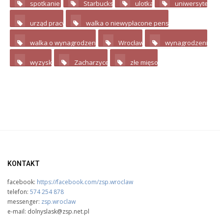
spotkanie
Starbucks
ulotka
uniwersytet
14
2
2
urząd pracy
walka o niewypłacone pensje
2
3
walka o wynagrodzenie
Wrocław
wynagrodzenie
4
3
wyzysk
Zacharzyce
złe mięso
4
3
6
KONTAKT
facebook:
https://facebook.com/zsp.wroclaw
telefon:
574 254 878
messenger:
zsp.wroclaw
e-mail: dolnyslask@zsp.net.pl