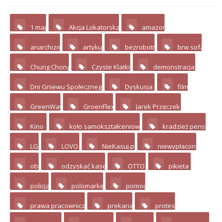
1 maj
Akcja Lokatorska
amazon
2
4
2
anarchizm
artykuł
bezrobotni
brw sofa
3
7
4
4
Chung Chong
Czyste Klatki
demonstracja
3
2
17
Dni Gniewu Społecznego
Dyskusja
film
2
11
3
GreenWay
GroenFlex
Jarek Przęczek
4
2
4
Kino
koło samokształceniowe
kradzież pensji
10
3
2
LG
LOVO
NieKasuj.pl
niewypłacone
3
4
8
2
obi
odzyskać kasę
OTTO
pikieta
2
2
8
12
policja
polomarket
pomoc
3
2
2
prawa pracownicze
prekariat
protest
4
3
3