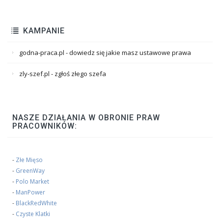
KAMPANIE
godna-praca.pl - dowiedz się jakie masz ustawowe prawa
zly-szef.pl - zgłoś złego szefa
NASZE DZIAŁANIA W OBRONIE PRAW
PRACOWNIKÓW:
-
Złe Mięso
-
GreenWay
-
Polo Market
-
ManPower
-
BlackRedWhite
-
Czyste Klatki