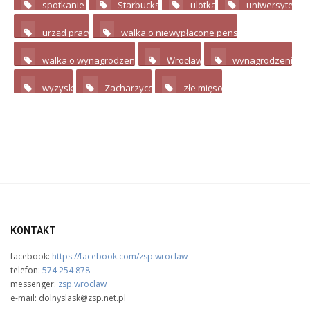
spotkanie
Starbucks
ulotka
uniwersytet
14
2
2
urząd pracy
walka o niewypłacone pensje
2
3
walka o wynagrodzenie
Wrocław
wynagrodzenie
4
3
wyzysk
Zacharzyce
złe mięso
4
3
6
KONTAKT
facebook:
https://facebook.com/zsp.wroclaw
telefon:
574 254 878
messenger:
zsp.wroclaw
e-mail: dolnyslask@zsp.net.pl