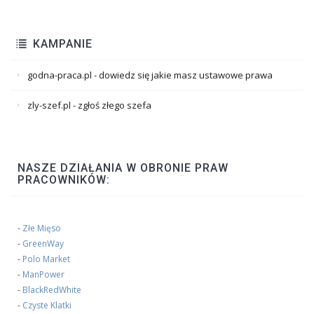
KAMPANIE
godna-praca.pl - dowiedz się jakie masz ustawowe prawa
zly-szef.pl - zgłoś złego szefa
NASZE DZIAŁANIA W OBRONIE PRAW
PRACOWNIKÓW:
-
Złe Mięso
-
GreenWay
-
Polo Market
-
ManPower
-
BlackRedWhite
-
Czyste Klatki