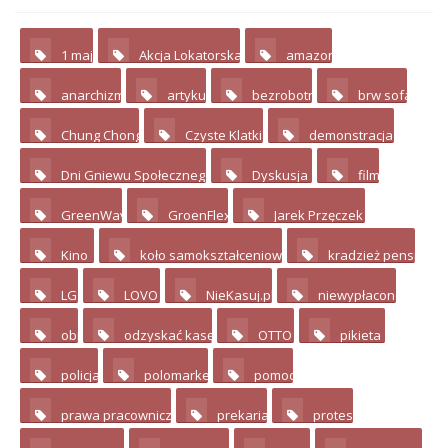
1 maj
Akcja Lokatorska
amazon
2
4
2
anarchizm
artykuł
bezrobotni
brw sofa
3
7
4
4
Chung Chong
Czyste Klatki
demonstracja
3
2
17
Dni Gniewu Społecznego
Dyskusja
film
2
11
3
GreenWay
GroenFlex
Jarek Przęczek
4
2
4
Kino
koło samokształceniowe
kradzież pensji
10
3
2
LG
LOVO
NieKasuj.pl
niewypłacone
3
4
8
2
obi
odzyskać kasę
OTTO
pikieta
2
2
8
12
policja
polomarket
pomoc
3
2
2
prawa pracownicze
prekariat
protest
4
3
3