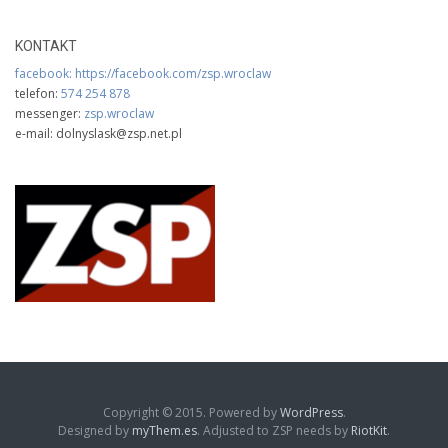
KONTAKT
facebook:
https://facebook.com/zsp.wroclaw
telefon:
574 254 878
messenger:
zsp.wroclaw
e-mail: dolnyslask@zsp.net.pl
Copyright © 2015. Powered by
WordPress
.
Designed by
myThem.es
. Adjusted to ZSP needs by
RiotKit
.